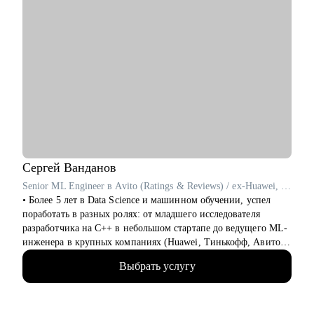
Сергей
Ванданов
Senior ML Engineer в Avito (Ratings & Reviews) / ex-Huawei, T-Банк
• Более 5 лет в Data Science и машинном обучении, успел
поработать в разных ролях: от младшего исследователя
разработчика на C++ в небольшом стартапе до ведущего ML-
инженера в крупных компаниях (Huawei, Тинькофф, Авито).
• Работал с компьютерным зрением, рекомендательными
Выбрать услугу
системами, классическим ML, NLP и LLM. Участвовал во
внедрении сложных ML-решений в продакшн, публикации и
написание статей в международных журналах.
• Наставник в центральном университете, преподаватель на