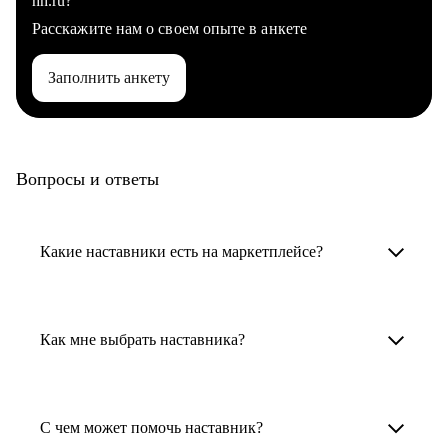
hh.ru?
Расскажите нам о своем опыте в анкете
Заполнить анкету
Вопросы и ответы
Какие наставники есть на маркетплейсе?
Карьерные наставники — это HR-
специалисты, карьерные консультанты,
Как мне выбрать наставника?
психологи, резюмерайтеры и менторы.
Умный поиск поможет в три клика выбрать
Менторы работают в ИТ, дизайне, других
наставника для достижения вашей цели.
С чем может помочь наставник?
узкоспециализированных сферах. Они