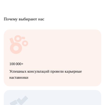
Мой подход - это исключительно практические инструменты,
простые и понятные шаги, каналы поиска, что необходимы
под конкретную карьерную задачу. А еще я всегда честно
отвечу.
Почему выбирают нас
И постараюсь найти удобное для Вас время в своем календаре
- если не нашли подходящего слота. Просто напишите мне в
чат.
100 000+
Успешных консультаций провели карьерные
наставники