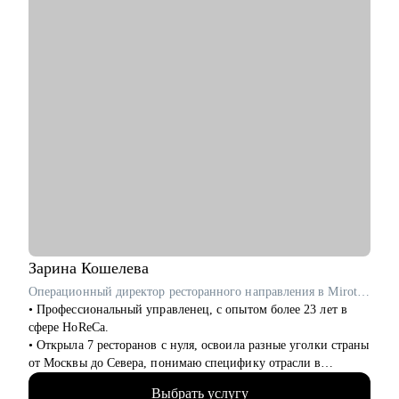
• Как перейти в направление project менеджмента, строить
свой карьерный трек
Кому могу помочь:
• Специалистам в сфере маркетинга, IT, продаж
Зарина
Кошелева
Операционный директор ресторанного направления в Mirotel / ex-Росинтерс Ресторантс
• Профессиональный управленец, с опытом более 23 лет в
сфере HoReCa.
• Открыла 7 ресторанов с нуля, освоила разные уголки страны
от Москвы до Севера, понимаю специфику отрасли в
регионах.
Выбрать услугу
• Внедряла новые проекты в действующих ресторанах и