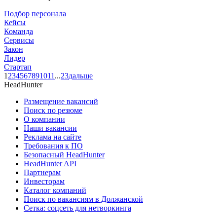
Подбор персонала
Кейсы
Команда
Сервисы
Закон
Лидер
Стартап
1
2
3
4
5
6
7
8
9
10
11
...
23
дальше
HeadHunter
Размещение вакансий
Поиск по резюме
О компании
Наши вакансии
Реклама на сайте
Требования к ПО
Безопасный HeadHunter
HeadHunter API
Партнерам
Инвесторам
Каталог компаний
Поиск по вакансиям в Должанской
Сетка: соцсеть для нетворкинга