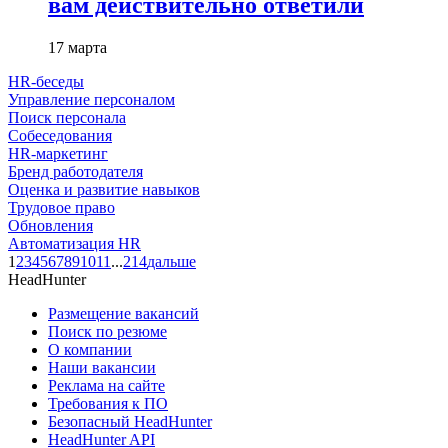
вам действительно ответили
17 марта
HR-беседы
Управление персоналом
Поиск персонала
Собеседования
HR-маркетинг
Бренд работодателя
Оценка и развитие навыков
Трудовое право
Обновления
Автоматизация HR
1
2
3
4
5
6
7
8
9
10
11
...
214
дальше
HeadHunter
Размещение вакансий
Поиск по резюме
О компании
Наши вакансии
Реклама на сайте
Требования к ПО
Безопасный HeadHunter
HeadHunter API