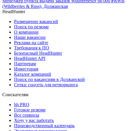
Менеджер пункта выдачи заказов Wildberries
от
66 000
₽
RWB
(Wildberries & Russ), Должанская
HeadHunter
Размещение вакансий
Поиск по резюме
О компании
Наши вакансии
Реклама на сайте
Требования к ПО
Безопасный HeadHunter
HeadHunter API
Партнерам
Инвесторам
Каталог компаний
Поиск по вакансиям в Должанской
Сетка: соцсеть для нетворкинга
Соискателям
hh PRO
Готовое резюме
Все сервисы
Хочу у вас работать
Производственный календарь
Экспертная рекомендация