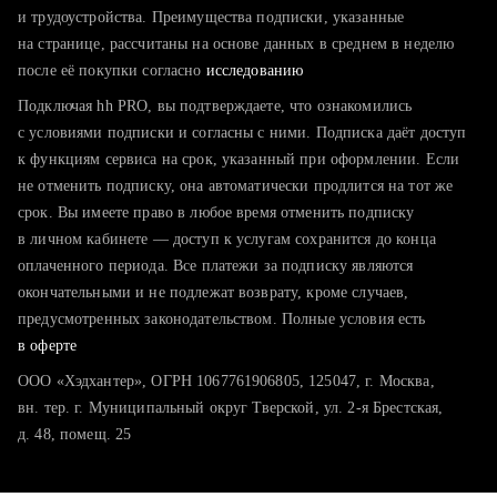
тратите много времени на поиск и вручную поднимаете
и трудоустройства. Преимущества подписки, указанные
резюме
на странице, рассчитаны на основе данных в среднем в неделю
после её покупки согласно
хотите сравнить себя с конкурентами и оценить шансы
исследованию
Подключая hh PRO, вы подтверждаете, что ознакомились
с условиями подписки и согласны с ними. Подписка даёт доступ
к функциям сервиса на срок, указанный при оформлении. Если
не отменить подписку, она автоматически продлится на тот же
срок. Вы имеете право в любое время отменить подписку
в личном кабинете — доступ к услугам сохранится до конца
оплаченного периода. Все платежи за подписку являются
окончательными и не подлежат возврату, кроме случаев,
предусмотренных законодательством. Полные условия есть
в оферте
ООО «Хэдхантер», ОГРН 1067761906805, 125047, г. Москва,
вн. тер. г. Муниципальный округ Тверской, ул. 2-я Брестская,
д. 48, помещ. 25